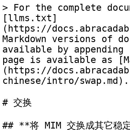
> For the complete docu
[llms.txt]
(https://docs.abracadab
Markdown versions of do
available by appending 
page is available as [M
(https://docs.abracadab
chinese/intro/swap.md).

# 交换

## **将 MIM 交换成其它稳定