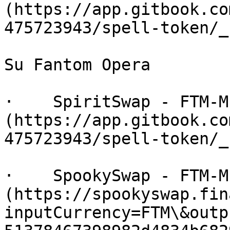
(https://app.gitbook.co
475723943/spell-token/_b
Su Fantom Opera

·    SpiritSwap - FTM-M
(https://app.gitbook.co
475723943/spell-token/_b
·    SpookySwap - FTM-M
(https://spookyswap.fin
inputCurrency=FTM\&outp