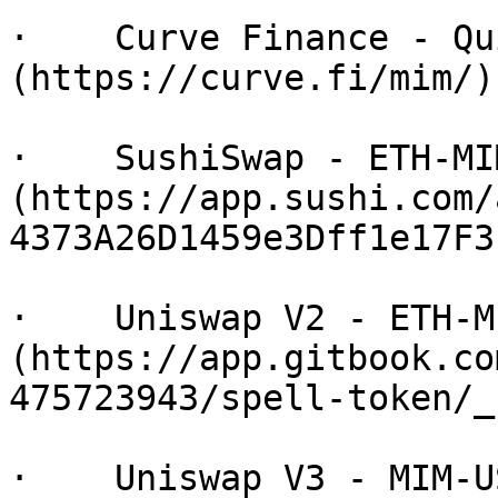
·    Curve Finance - Qu
(https://curve.fi/mim/)​

·    SushiSwap - ETH-MI
(https://app.sushi.com/
4373A26D1459e3Dff1e17F3)​
·    Uniswap V2 - ETH-M
(https://app.gitbook.co
475723943/spell-token/_b
·    Uniswap V3 - MIM-U