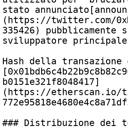
stato annunciato[announ
(https://twitter.com/0x
335426) pubblicamente s
sviluppatore principale
Hash della transazione 
[0x01bdb6c4b22b9c8b82c9
b0151e321f8048417]
(https://etherscan.io/t
772e95818e4680e4c8a71df5
### Distribuzione dei t