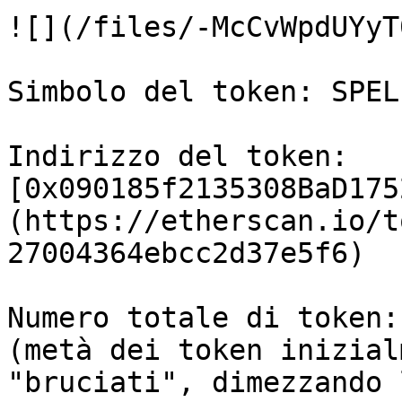
![](/files/-McCvWpdUYyT
Simbolo del token: SPELL
Indirizzo del token: 
[0x090185f2135308BaD175
(https://etherscan.io/t
27004364ebcc2d37e5f6)

Numero totale di token:
(metà dei token inizial
"bruciati", dimezzando 