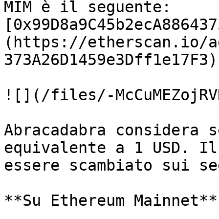
MIM è il seguente: 
[0x99D8a9C45b2ecA886437
(https://etherscan.io/a
373A26D1459e3Dff1e17F3)​

![](/files/-McCuMEZojRV
Abracadabra considera s
equivalente a 1 USD. Il
essere scambiato sui se
**Su Ethereum Mainnet**
