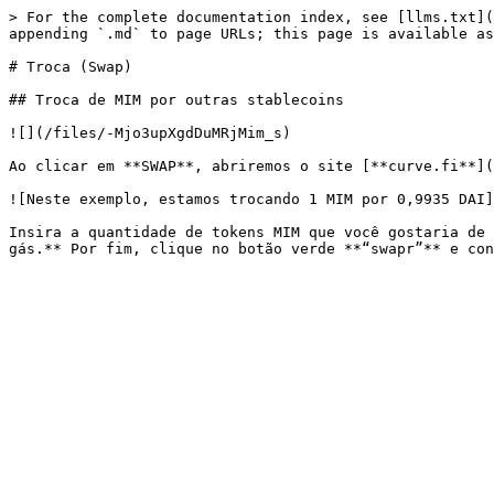
> For the complete documentation index, see [llms.txt](
appending `.md` to page URLs; this page is available as
# Troca (Swap)

## Troca de MIM por outras stablecoins

![](/files/-Mjo3upXgdDuMRjMim_s)

Ao clicar em **SWAP**, abriremos o site [**curve.fi**](
![Neste exemplo, estamos trocando 1 MIM por 0,9935 DAI]
Insira a quantidade de tokens MIM que você gostaria de 