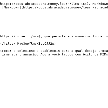
https://docs.abracadabra.money/learn/llms.txt). Markdown
 [Markdown](https://docs.abracadabra.money/learn/abracad
https://curve.fi/mim), que permite aos usuários trocar s
(/files/-Mjo3upYRmvKEspCJJ2w)

trocar e selecione a stablecoin para a qual deseja troca