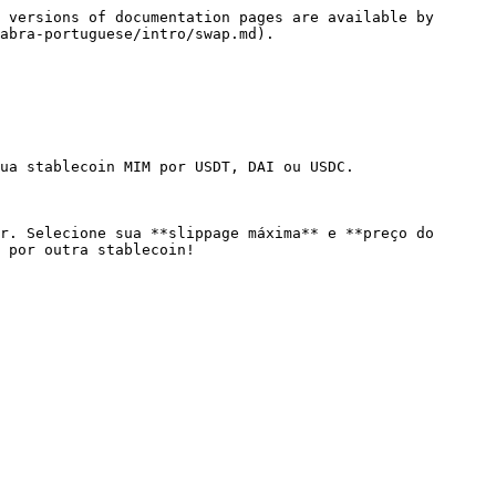
 versions of documentation pages are available by 
abra-portuguese/intro/swap.md).

ua stablecoin MIM por USDT, DAI ou USDC.

r. Selecione sua **slippage máxima** e **preço do 