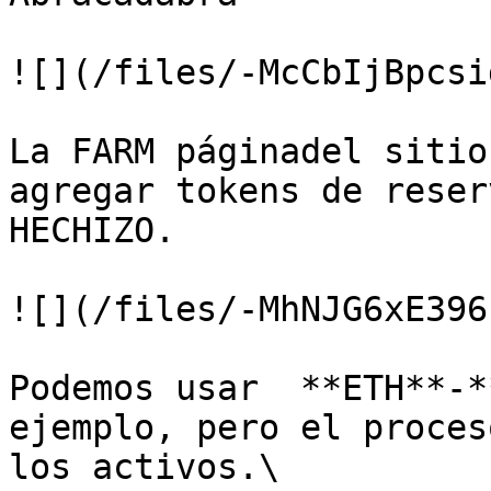
![](/files/-McCbIjBpcsi
La FARM páginadel sitio
agregar tokens de reser
HECHIZO.

![](/files/-MhNJG6xE396
Podemos usar  **ETH**-*
ejemplo, pero el proces
los activos.\
