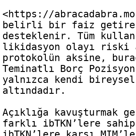
<https://abracadabra.mo
belirli bir faiz getire
desteklenir. Tüm kullan
likidasyon olayı riski 
protokolün aksine, bura
Teminatlı Borç Pozisyon
yalnızca kendi bireysel
altındadır.

Açıklığa kavuşturmak ge
farklı ibTKN’lere sahip
ibTKN’lere karşı MIM’le